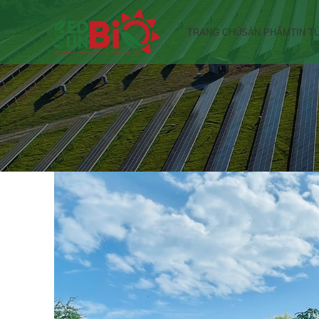
TRANG CHỦ
SẢN PHẨM
TIN T