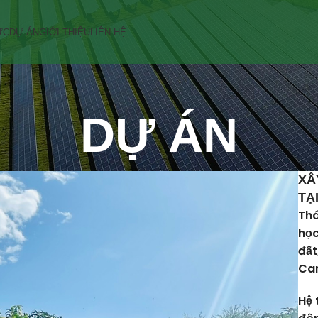
ỨC
DỰ ÁN
GIỚI THIỆU
LIÊN HỆ
DỰ ÁN
XÂ
TẠ
Thá
học
đất
Cam
Hệ 