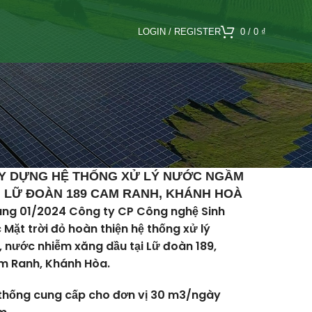
LOGIN / REGISTER
0
/
0
₫
Y DỰNG HỆ THỐNG XỬ LÝ NƯỚC NGẦM
I LỮ ĐOÀN 189 CAM RANH, KHÁNH HOÀ
ng 01/2024 Công ty CP Công nghệ Sinh
 Mặt trời đỏ hoàn thiện hệ thống xử lý
, nước nhiễm xăng dầu tại Lữ đoàn 189,
 Ranh, Khánh Hòa.
thống cung cấp cho đơn vị 30 m
3
/
ngày