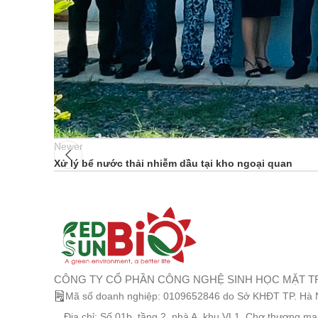
Newer
Xử lý bể nước thải nhiễm dầu tại kho ngoại quan
CÔNG TY CỔ PHẦN CÔNG NGHỆ SINH HỌC MẶT T
Mã số doanh nghiệp: 0109652846 do Sở KHĐT TP. Hà Nộ
Địa chỉ: Số 01b, tầng 2, nhà A, khu VL1, Chợ thương mạ