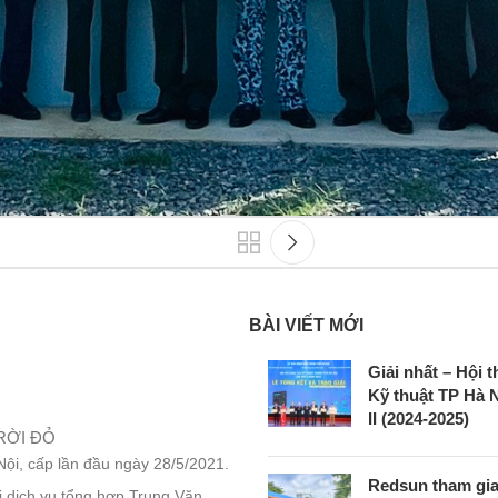
BÀI VIẾT MỚI
Giải nhất – Hội t
Kỹ thuật TP Hà N
II (2024-2025)
RỜI ĐỎ
i, cấp lần đầu ngày 28/5/2021.
Redsun tham gia 
i dịch vụ tổng hợp Trung Văn,